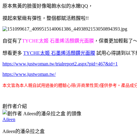
原本焦黃的臉蛋好像喝飽水似的水嫩QQ，
摸起來緊緻有彈性，整個都賦活甦醒啦!!
自從有了
TYCHE太姬 石墨烯活顏鑽光面膜
，保養更加輕鬆了
想看更多
TYCHE太姬 石墨烯活顏鑽光面膜
試用心得請到以下網
https://www.justwoman.tw/trialreport2.aspx?pid=467&id=1
https://www.justwoman.tw/
本文皆為本人親自試用過後的體驗心得(非商業性質)僅供參考。產品成
創作者介紹
Aileen
Aileen的潘朵拉之盒