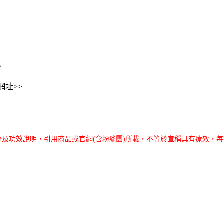
～
址>>
分及功效說明，引用商品或官網(含粉絲團)所載，不等於宣稱具有療效，