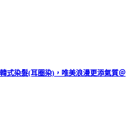
的韓式染髮(耳圈染)，唯美浪漫更添氣質＠