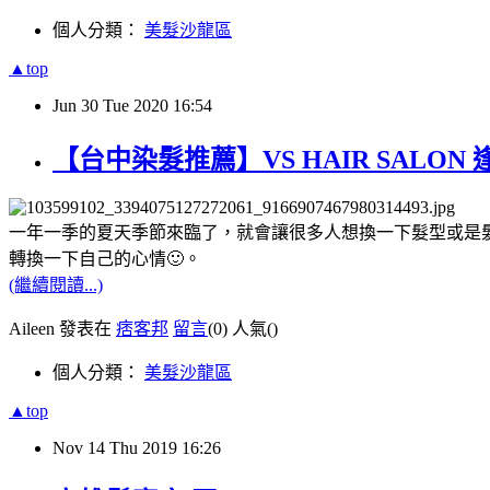
個人分類：
美髮沙龍區
▲top
Jun
30
Tue
2020
16:54
【台中染髮推薦】VS HAIR SALO
一年一季的夏天季節來臨了，就會讓很多人想換一下髮型或是
轉換一下自己的心情🙂。
(繼續閱讀...)
Aileen 發表在
痞客邦
留言
(0)
人氣(
)
個人分類：
美髮沙龍區
▲top
Nov
14
Thu
2019
16:26