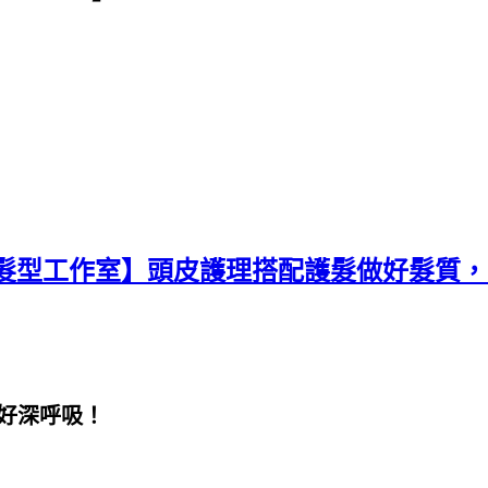
型工作室】頭皮護理搭配護髮做好髮質，一起
】
好好深呼吸！