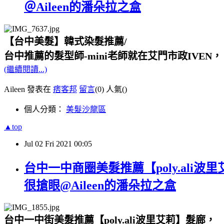
＠Aileen的潘朵拉之盒
【台中美髮】韓式染髮推薦/
台中推薦的髮型師-mini老師就在艾門市政IVEN，
(繼續閱讀...)
Aileen 發表在
痞客邦
留言
(0)
人氣(
)
個人分類：
美髮沙龍區
▲top
Jul
02
Fri
2021
00:05
台中一中商圈美髮推薦【poly.ali
很搶眼@Aileen的潘朵拉之盒
台中一中街美髮推薦【poly.ali波里艾莉】髮廊，