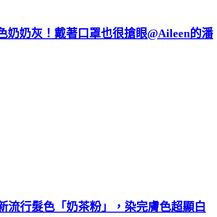
行色奶奶灰！戴著口罩也很搶眼@Aileen的潘
，最新流行髮色「奶茶粉」，染完膚色超顯白