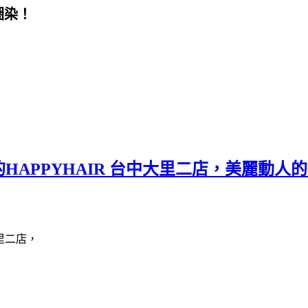
圈染！
APPYHAIR 台中大里二店，美麗動人
里二店，