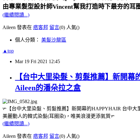
由專業髮型設計師Vincent幫我打造時下最夯的耳
(繼續閱讀...)
Aileen 發表在
痞客邦
留言
(0)
人氣(
)
個人分類：
美髮沙龍區
▲top
Mar
19
Fri
2021
12:45
【台中大里染髮、剪髮推薦】新開幕的H
Aileen的潘朵拉之盒
✃
【台中大里染髮、剪髮推薦】新開幕的HAPPYHAIR 台中大
美麗動人的韓式染髮(耳圈染)，唯美浪漫更添氣質
✃
(繼續閱讀...)
Aileen 發表在
痞客邦
留言
(0)
人氣(
)