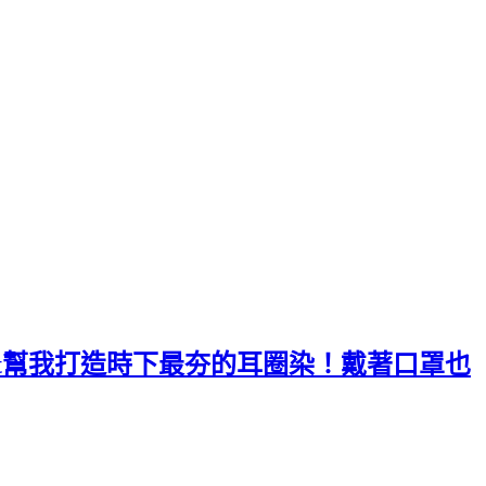
ent幫我打造時下最夯的耳圈染！戴著口罩也