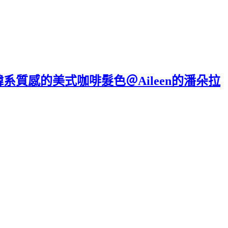
韓系質感的美式咖啡髮色＠Aileen的潘朵拉