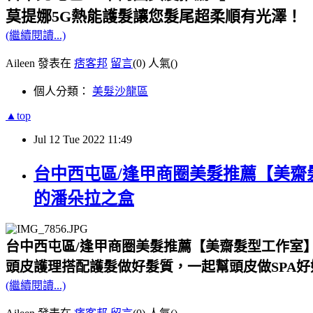
莫提娜5G熱能護髮讓您髮尾超柔順有光澤！
(繼續閱讀...)
Aileen 發表在
痞客邦
留言
(0)
人氣(
)
個人分類：
美髮沙龍區
▲top
Jul
12
Tue
2022
11:49
台中西屯區/逢甲商圈美髮推薦【美齋髮
的潘朵拉之盒
台中西屯區/逢甲商圈美髮推薦【美齋髮型工作室
頭皮護理搭配護髮做好髮質，一起幫頭皮做SPA
(繼續閱讀...)