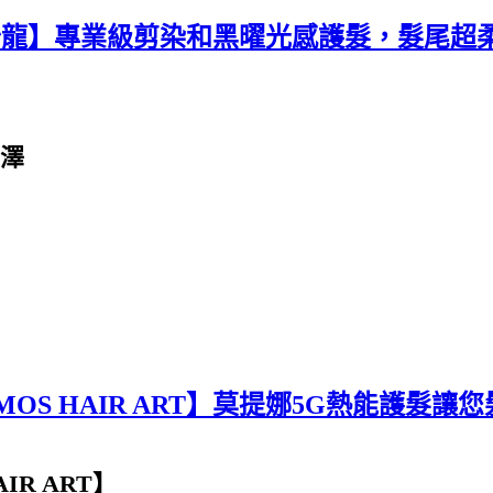
髮型沙龍】專業級剪染和黑曜光感護髮，髮尾超柔
澤
OS HAIR ART】莫提娜5G熱能護髮讓您
IR ART】