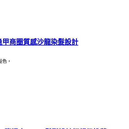
N 逢甲商圈質感沙龍染髮設計
髮色，